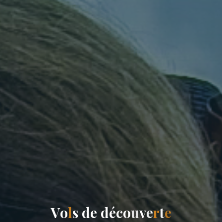
V
o
l
s
d
e
d
é
c
o
u
v
e
r
t
e