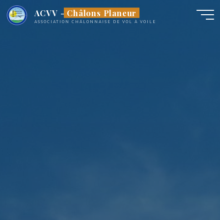
Aller
ACVV - Châlons Planeur
au
ASSOCIATION CHÂLONNAISE DE VOL À VOILE
contenu