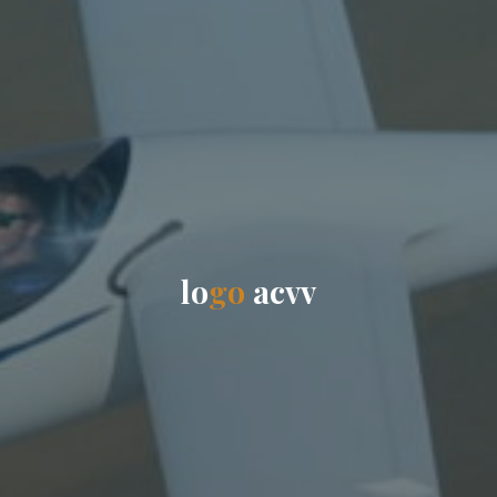
l
o
g
o
a
c
v
v