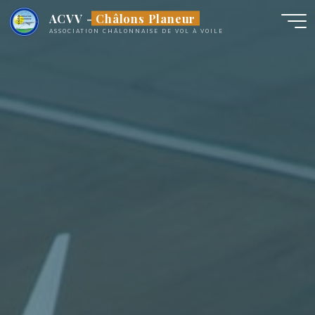
Aller
ACVV - Châlons Planeur
au
ASSOCIATION CHÂLONNAISE DE VOL À VOILE
contenu