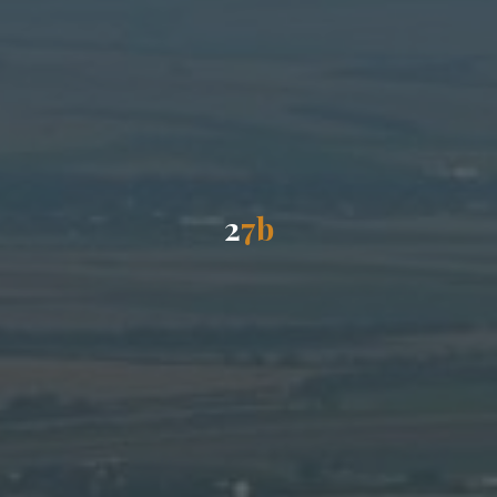
2
7
b